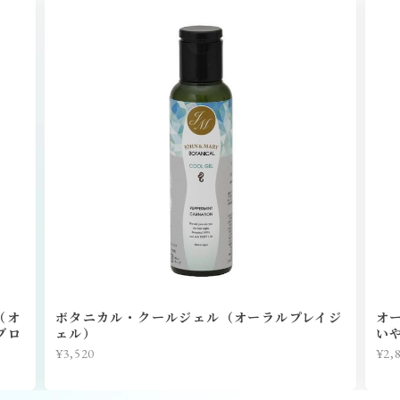
（オ
ボタニカル・クールジェル（オーラルプレイジ
オ
ブロ
ェル）
い
¥3,520
¥2,